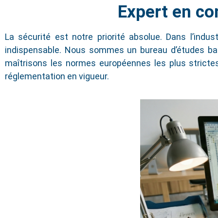
Expert en con
CONCEPTION OUTILLAGE
La sécurité est notre priorité absolue. Dans l’indu
Bureau d'études
indispensable. Nous sommes un bureau d’études bas
maîtrisons les normes européennes les plus strictes
Ingénierie | Développement produit |
réglementation en vigueur.