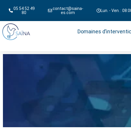
05 54 52 49
contact@saina-
Lun. - Ven. : 08:0
80
es.com
Domaines d’interventi