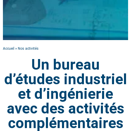
Accueil
»
Nos activités
NOS ACTIVITÉS
Un bureau
Bureau d'études
d’études industriel
Ingénierie | Développement produit |
Outillage
et d’ingénierie
avec des activités
complémentaires