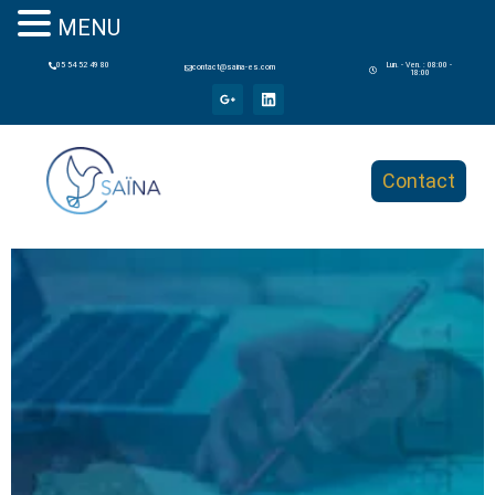
MENU
05 54 52 49 80
Lun. - Ven. : 08:00 -
contact@saina-es.com
18:00
Contact