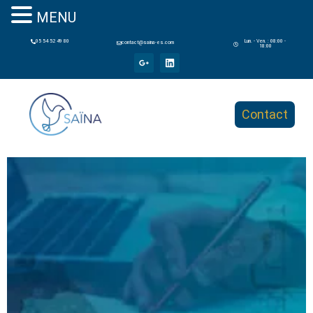
MENU
05 54 52 49 80
Lun. - Ven. : 08:00 -
contact@saina-es.com
18:00
Contact